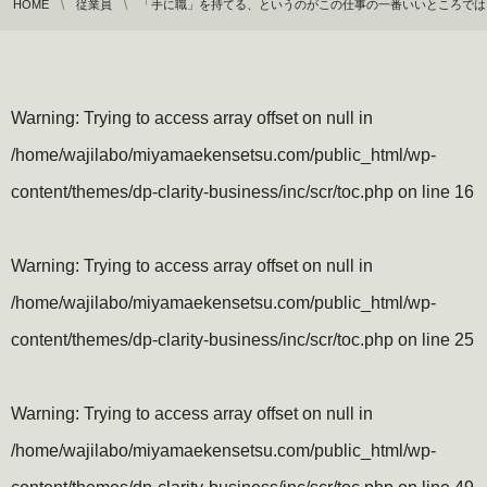
HOME
従業員
「手に職」を持てる、というのがこの仕事の一番いいところでは
Warning
: Trying to access array offset on null in
/home/wajilabo/miyamaekensetsu.com/public_html/wp-
content/themes/dp-clarity-business/inc/scr/toc.php
on line
16
Warning
: Trying to access array offset on null in
/home/wajilabo/miyamaekensetsu.com/public_html/wp-
content/themes/dp-clarity-business/inc/scr/toc.php
on line
25
Warning
: Trying to access array offset on null in
/home/wajilabo/miyamaekensetsu.com/public_html/wp-