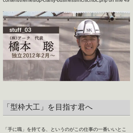
content/themes/dp-clarity-business/inc/scr/toc.php
on line
49
「型枠大工」を目指す君へ
「手に職」を持てる、というのがこの仕事の一番いいとこ