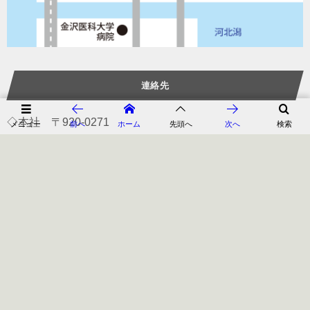
連絡先
◇本社 〒920-0271
メニュー
前へ
ホーム
先頭へ
次へ
検索
石川県河北郡内灘町鶴ヶ丘1-395-4
FAX. 076-286-8355
◇事務所兼資材倉庫 〒920-0262
石川県河北郡内灘町西荒屋イ5-4
TEL.076-255-3646
FAX.076-286-8093