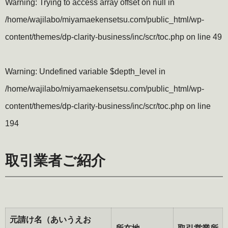
Warning
: Trying to access array offset on null in
/home/wajilabo/miyamaekensetsu.com/public_html/wp-
content/themes/dp-clarity-business/inc/scr/toc.php
on line
49
Warning
: Undefined variable $depth_level in
/home/wajilabo/miyamaekensetsu.com/public_html/wp-
content/themes/dp-clarity-business/inc/scr/toc.php
on line
194
取引業者ご紹介
元請け名（あいうえお