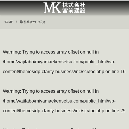
HOME
取引業者のご紹介
Warning
: Trying to access array offset on null in
/home/wajilabo/miyamaekensetsu.com/public_html/wp-
content/themes/dp-clarity-business/inc/scr/toc.php
on line
16
Warning
: Trying to access array offset on null in
/home/wajilabo/miyamaekensetsu.com/public_html/wp-
content/themes/dp-clarity-business/inc/scr/toc.php
on line
25